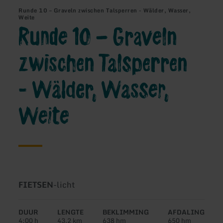
Runde 10 – Graveln zwischen Talsperren - Wälder, Wasser,
Weite
Runde 10 – Graveln
zwischen Talsperren
- Wälder, Wasser,
Weite
Soort
Moeilijkheidsgraad:
FIETSEN
-
licht
tour:
DUUR
LENGTE
BEKLIMMING
AFDALING
4:00 h
43,2 km
638 hm
650 hm