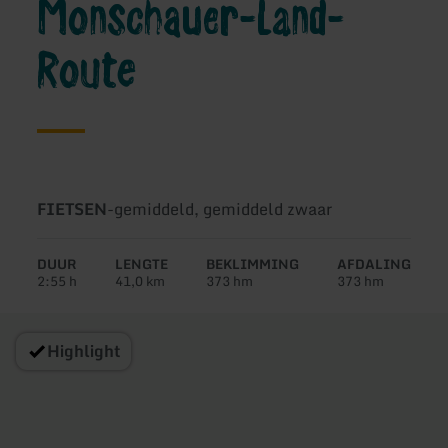
Monschauer-Land-
Route
Soort
Moeilijkheidsgraad:
FIETSEN
-
gemiddeld, gemiddeld zwaar
tour:
DUUR
LENGTE
BEKLIMMING
AFDALING
2:55 h
41,0 km
373 hm
373 hm
Highlight