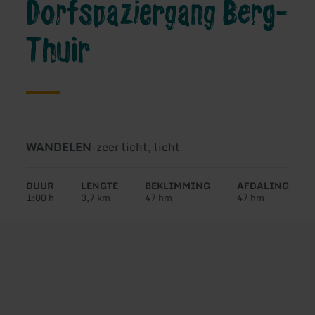
Dorfspaziergang Berg-
Thuir
Soort
Moeilijkheidsgraad:
WANDELEN
-
zeer licht, licht
tour:
DUUR
LENGTE
BEKLIMMING
AFDALING
1:00 h
3,7 km
47 hm
47 hm