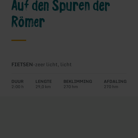
Auf den Spuren der
Römer
Soort
Moeilijkheidsgraad:
FIETSEN
-
zeer licht, licht
tour:
DUUR
LENGTE
BEKLIMMING
AFDALING
2:00 h
29,0 km
270 hm
270 hm