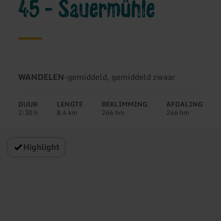
45 - Sauermühle
Soort
Moeilijkheidsgraad:
WANDELEN
-
gemiddeld, gemiddeld zwaar
tour:
DUUR
LENGTE
BEKLIMMING
AFDALING
2:30 h
8,4 km
266 hm
266 hm
Highlight