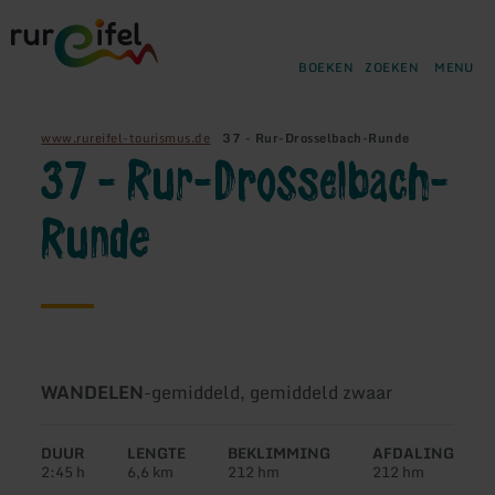
Terug
Ga naar de hoofdinhoud
Ga naar de zoekfunctie
Ga naar de hoofdnavigatie
Ga naar de voettekst
naar
de
BOEKEN
ZOEKEN
MENU
startpagina
www.rureifel-tourismus.de
37 - Rur-Drosselbach-Runde
37 - Rur-Drosselbach-
Runde
Soort
Moeilijkheidsgraad:
WANDELEN
-
gemiddeld, gemiddeld zwaar
tour:
DUUR
LENGTE
BEKLIMMING
AFDALING
2:45 h
6,6 km
212 hm
212 hm