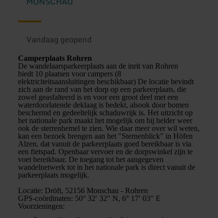
MONSCHAU
Vandaag geopend
Camperplaats Rohren
De wandelaarsparkeerplaats aan de inrit van Rohren
biedt 10 plaatsen voor campers (8
elektriciteitsaansluitingen beschikbaar) De locatie bevindt
zich aan de rand van het dorp op een parkeerplaats, die
zowel geasfalteerd is en voor een groot deel met een
waterdoorlatende deklaag is bedekt, alsook door bomen
beschermd en gedeeltelijk schaduwrijk is. Het uitzicht op
het nationale park maakt het mogelijk om bij helder weer
ook de sterrenhemel te zien. Wie daar meer over wil weten,
kan een bezoek brengen aan het "Sternenblick" in Höfen
Alzen, dat vanuit de parkeerplaats goed bereikbaar is via
een fietspad. Openbaar vervoer en de dorpswinkel zijn te
voet bereikbaar. De toegang tot het aangegeven
wandelnetwerk tot in het nationale park is direct vanuit de
parkeerplaats mogelijk.
Locatie: Dröft, 52156 Monschau - Rohren
GPS-coördinaten: 50° 32′ 32″ N, 6° 17′ 03″ E
Voorzieningen: