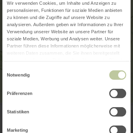
Wir verwenden Cookies, um Inhalte und Anzeigen zu
personalisieren, Funktionen für soziale Medien anbieten
zu können und die Zugriffe auf unsere Website zu
analysieren. Außerdem geben wir Informationen zu Ihrer
Verwendung unserer Website an unsere Partner für
soziale Medien, Werbung und Analysen weiter. Unsere
Partner führen diese Informationen möglicherweise mit
weiteren Daten zusammen, die Sie ihnen bereitgestellt
haben oder die sie im Rahmen Ihrer Nutzung der Dienste
gesammelt haben.
Einwilligungsauswahl
Notwendig
Präferenzen
Wohnmobilstellplatz Rohren
Dröft
Statistiken
52156 Monschau-Rohren
+49 2472 810
E-mail
Marketing