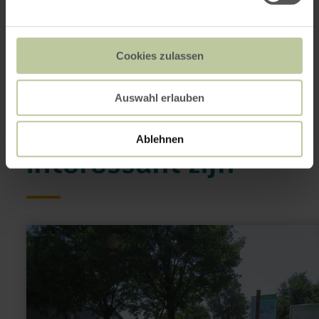
Website
Aankomst plannen
Op kaart weergeven
Cookies zulassen
Auswahl erlauben
Dit kan ook
Ablehnen
interessant zijn
meer
informatie
over:
Wanderparkplatz
Eicherscheid