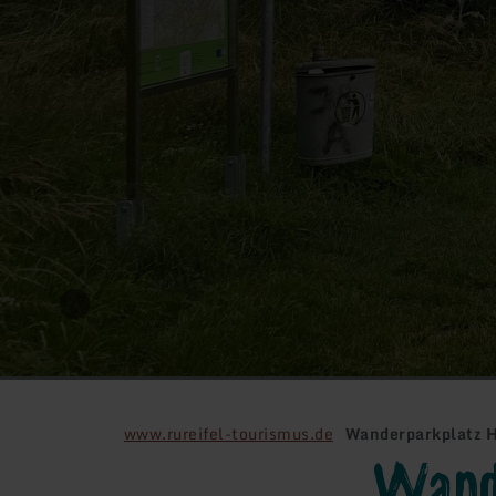
www.rureifel-tourismus.de
Wanderparkplatz 
Wand