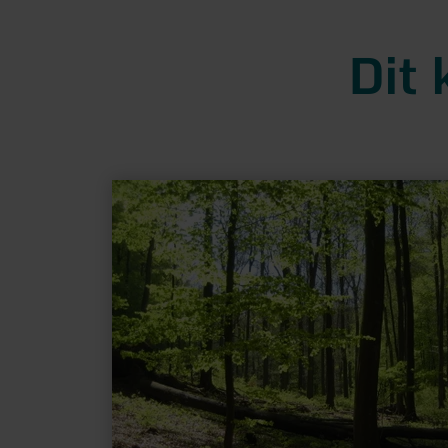
Dit 
meer
informatie
over:
Nationalparkforstamt
Eifel