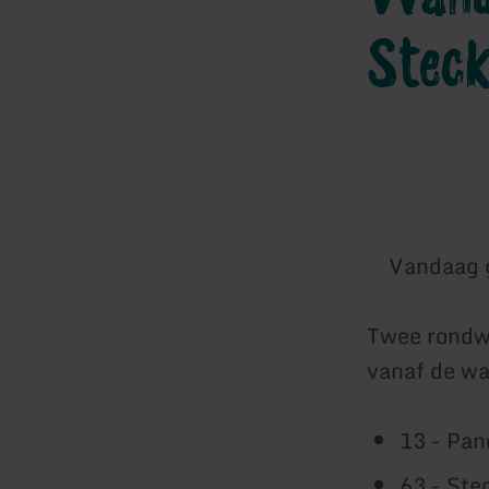
Stec
Vandaag 
Twee rondwa
vanaf de wa
13 - Pa
63 - St