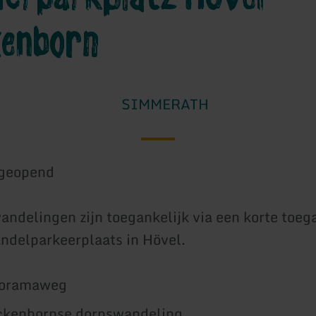
kenborn
SIMMERATH
geopend
ndelingen zijn toegankelijk via een korte toe
ndelparkeerplaats in Hövel.
noramaweg
eckenbornse dorpswandeling