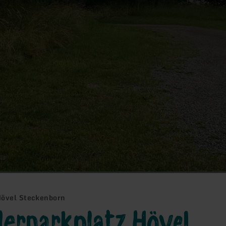
Hövel Steckenborn
erparkplatz Hövel