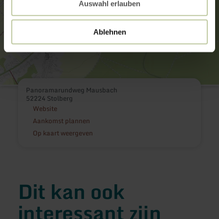
Auswahl erlauben
Ablehnen
Panoramarundweg Mausbach
52224 Stolberg
Website
Aankomst plannen
Op kaart weergeven
Dit kan ook
interessant zijn