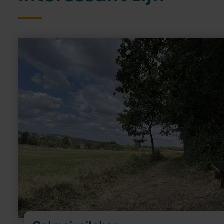
meer
informatie
over:
Galmeiveilchen