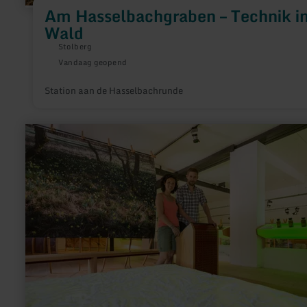
Am Hasselbachgraben – Technik i
Wald
Stolberg
Vandaag geopend
Station aan de Hasselbachrunde
meer
informatie
over:
Nationalpark-
Tor
Höfen