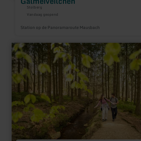
Galmeiveilchen
Stolberg
Vandaag geopend
Station op de Panoramaroute Mausbach
meer
informatie
over:
Am
Hasselbachgraben
–
Technik
im
Wald