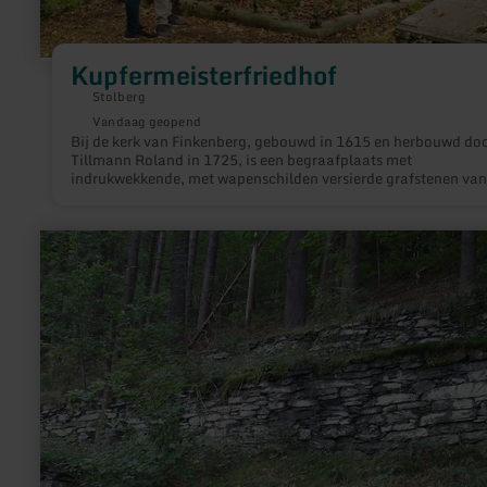
Kupfermeisterfriedhof
Stolberg
Vandaag geopend
Bij de kerk van Finkenberg, gebouwd in 1615 en herbouwd do
Tillmann Roland in 1725, is een begraafplaats met
indrukwekkende, met wapenschilden versierde grafstenen van
koperslagersfamilies.
meer
informatie
over:
Rahmenberg