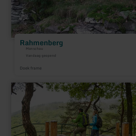
Rahmenberg
Monschau
Vandaag geopend
Doek frame
meer
informatie
over:
Eifel-
Blick
-
"Perdsley"
in
Monschau-
Rohren