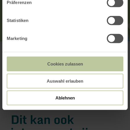
Präferenzen
Statistiken
Marketing
Rureifel Tourismus GmbH
52156 Monschau-Kalterherberg
+49 2473 55205 0
E-mail
Cookies zulassen
Website
Aankomst plannen
Auswahl erlauben
Op kaart weergeven
Ablehnen
Dit kan ook