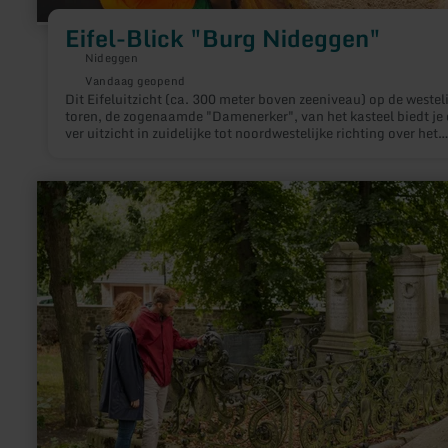
Eifel-Blick "Burg Nideggen"
Nideggen
Vandaag geopend
Dit Eifeluitzicht (ca. 300 meter boven zeeniveau) op de westel
toren, de zogenaamde "Damenerker", van het kasteel biedt je
ver uitzicht in zuidelijke tot noordwestelijke richting over het
centrale Rurdal en de noordelijke delen van het Nationaal Par
Eifel tot aan het hoogplateau van de Rur Eifel.
meer
informatie
over:
Kupfermeisterfriedhof