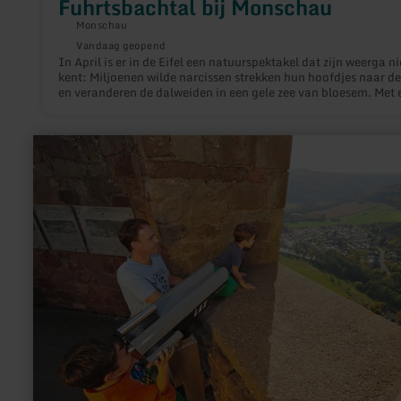
Fuhrtsbachtal bij Monschau
Monschau
Vandaag geopend
In April is er in de Eifel een natuurspektakel dat zijn weerga ni
kent: Miljoenen wilde narcissen strekken hun hoofdjes naar de
en veranderen de dalweiden in een gele zee van bloesem. Met 
gids of op eigen gelegenheid - een wandeling in het Perlen- e
Fuhrtsbachtal bij Monschau-Höfen wordt in deze tijd een
bijzondere belevenis.
meer
informatie
over:
Eifel-
Blick
"Burg
Nideggen"