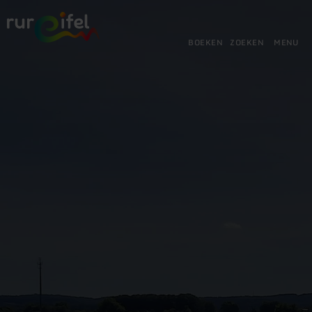
Terug
Ga naar de hoofdinhoud
Ga naar de zoekfunctie
Ga naar de hoofdnavigatie
Ga naar de voettekst
naar
de
BOEKEN
ZOEKEN
MENU
startpagina