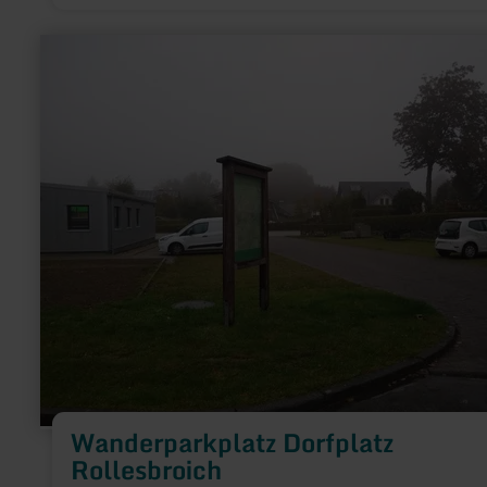
meer
informatie
over:
Wanderparkplatz
Dorfplatz
Rollesbroich
Wanderparkplatz Dorfplatz
Rollesbroich