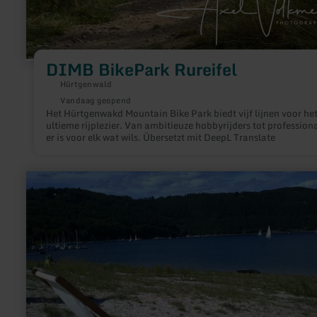
DIMB BikePark Rureifel
Hürtgenwald
Vandaag geopend
Het Hürtgenwakd Mountain Bike Park biedt vijf lijnen voor he
ultieme rijplezier. Van ambitieuze hobbyrijders tot professiona
er is voor elk wat wils. Übersetzt mit DeepL Translate
meer
informatie
over:
Freibad-
Sonnenstrand
Eschauel