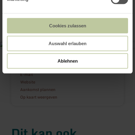
Contact
Cookies zulassen
Auswahl erlauben
Hochseilgarten Hürtgenwald
Wollseifenerstr.
52393 Hürtgenwald
Ablehnen
+49 2427 905438
E-mail
Website
Aankomst plannen
Op kaart weergeven
Dit kan ook