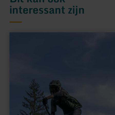
interessant zijn
meer
informatie
over:
DIMB
BikePark
Rureifel