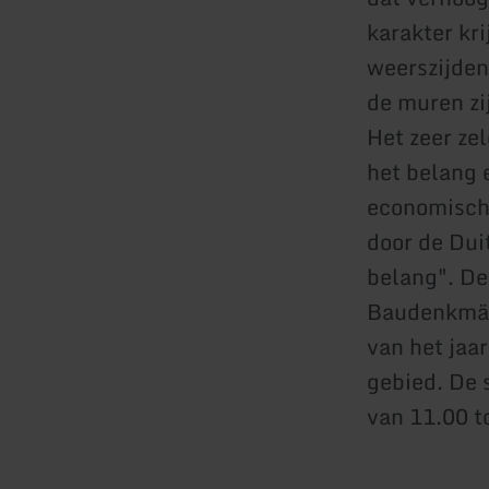
karakter kr
weerszijden
de muren zij
Het zeer zel
het belang 
economische
door de Dui
belang". De
Baudenkmäle
van het jaa
gebied. De 
van 11.00 t