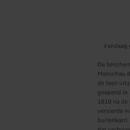
Vandaag 
De bescherm
Monschau di
de toen uit
geopend in 
1810 na de i
versierde in
buitenkant.
dat verhoog