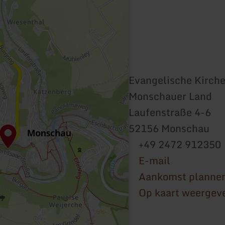
Evangelische Kirch
Monschauer Land
Laufenstraße 4-6
52156 Monschau
+49 2472 912350
E-mail
Aankomst planne
Op kaart weergev