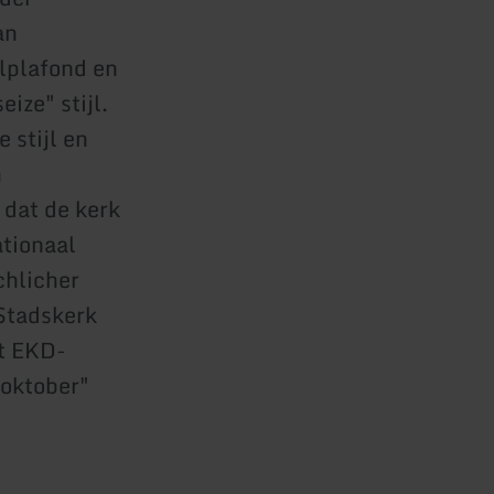
an
elplafond en
ize" stijl.
 stijl en
n
 dat de kerk
ationaal
chlicher
Stadskerk
et EKD-
 oktober"