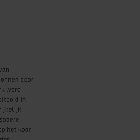
 van
gonnen door
erk werd
ltooid in
ijkelijk
 sobere
op het koor,
nder