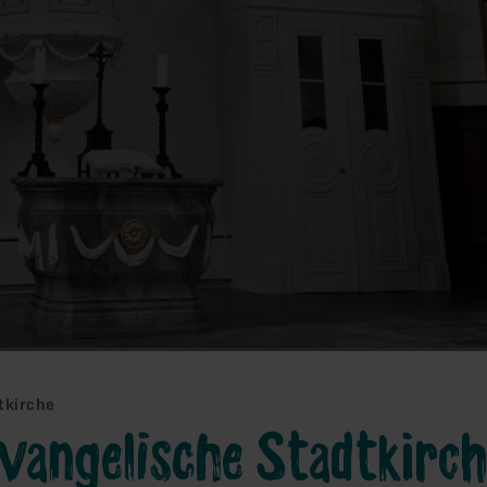
tkirche
vangelische Stadtkirc