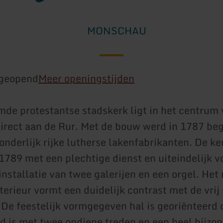
MONSCHAU
geopend
Meer openingstijden
de protestantse stadskerk ligt in het centrum
rect aan de Rur. Met de bouw werd in 1787 be
zonderlijk rijke lutherse lakenfabrikanten. De k
1789 met een plechtige dienst en uiteindelijk vo
nstallatie van twee galerijen en een orgel. Het r
terieur vormt een duidelijk contrast met de vrij
 De feestelijk vormgegeven hal is georiënteerd 
d is met twee ondiepe treden en een heel bijzo