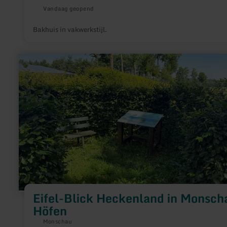
Vandaag geopend
Bakhuis in vakwerkstijl.
meer
informatie
over:
Eifel-
Blick
Heckenland
in
Monschau
Höfen
Eifel-Blick Heckenland in Monsch
Höfen
Monschau