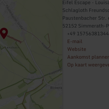
Eifel Escape - Loui
Schlagloth Freunds
Paustenbacher Str. 
52152 Simmerath-P
+49 15756381344
E-mail
Website
Aankomst planne
Op kaart weergev