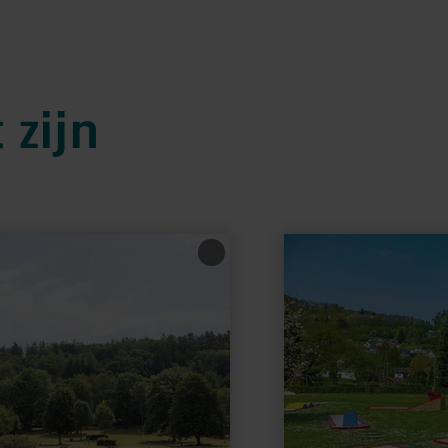
 zijn
meer
informatie
over:
Minigolf
Rurberg