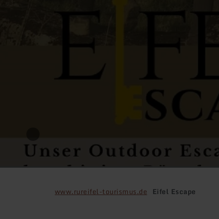
www.rureifel-tourismus.de
Eifel Escape