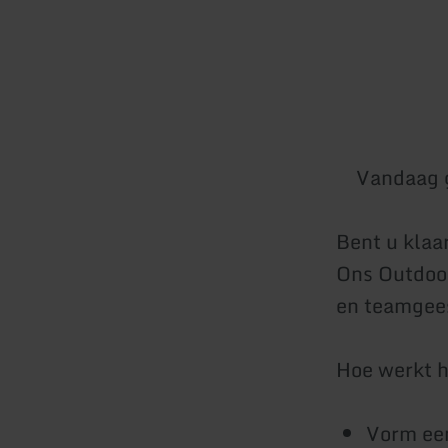
Vandaag 
Bent u klaa
Ons Outdoor
en teamgee
Hoe werkt 
Vorm ee