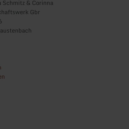
sa Schmitz & Corinna
chaftswerk Gbr
6
austenbach
n
en