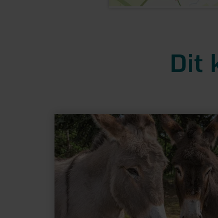
Dit 
meer
informatie
over:
Alpaka-
Esel-
Erlebnisse