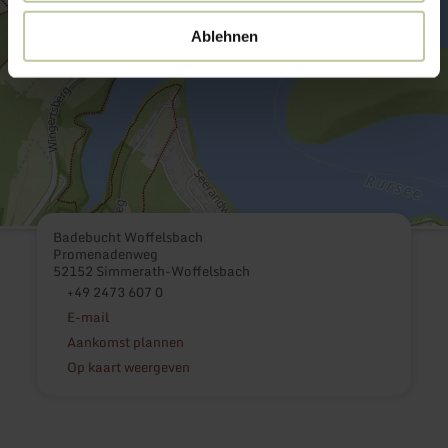
Ablehnen
Badebucht Woffelsbach
Promenadenweg
52152 Simmerath-Woffelsbach
+49 2473 607 0
E-mail
Aankomst plannen
Op kaart weergeven