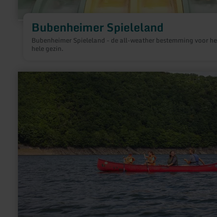
Bubenheimer Spieleland
Bubenheimer Spieleland - de all-weather bestemming voor he
hele gezin.
meer
informatie
over:
Bootsverleih
NaBeDi
Woffelsbach