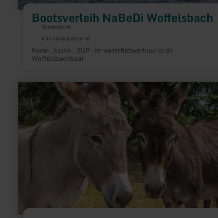
Bootsverleih NaBeDi Woffelsbach
Simmerath
Vandaag geopend
Kano-, kajak-, SUP- en waterfietsverhuur in de
Woffelsbachbaai
meer
informatie
over:
Alpaka-
Esel-
Erlebnisse