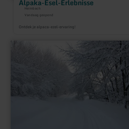
Alpaka-Esel-Erlebnisse
Heimbach
Vandaag geopend
Ontdek je alpaca-ezel-ervaring!
meer
informatie
over:
Loipe
Lammersdorf