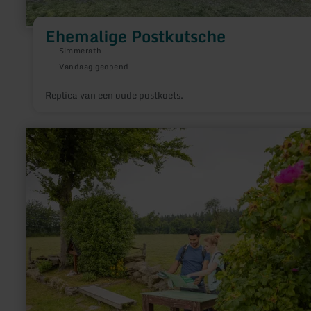
Ehemalige Postkutsche
Simmerath
Vandaag geopend
Replica van een oude postkoets.
meer
informatie
over:
Eifel-
Blick
-
"Steling"
in
Monschau-
Mützenich