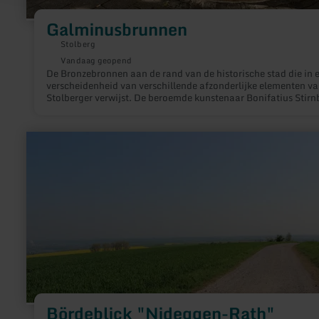
Galminusbrunnen
Stolberg
Vandaag geopend
De Bronzebronnen aan de rand van de historische stad die in 
verscheidenheid van verschillende afzonderlijke elementen v
Stolberger verwijst. De beroemde kunstenaar Bonifatius Stirn
uit aken heeft dit werk op een indrukwekkende manier uitgevo
meer
informatie
over:
Bördeblick
"Nideggen-
Rath"
Bördeblick "Nideggen-Rath"