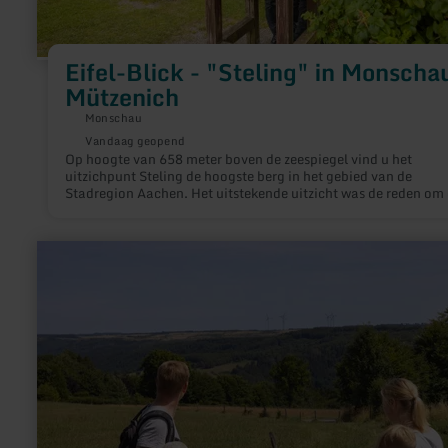
Eifel-Blick - "Steling" in Monscha
Mützenich
Monschau
Vandaag geopend
Op hoogte van 658 meter boven de zeespiegel vind u het
uitzichpunt Steling de hoogste berg in het gebied van de
Stadregion Aachen. Het uitstekende uitzicht was de reden om 
een uitkijktoren hier te maken.
meer
informatie
over:
Eifel-
Blick
"Worbelescheed"
in
Simmerath-
Eicherscheid