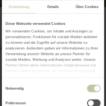
Zustimmung
Details
Über Cookies
Contact
Diese Webseite verwendet Cookies
Wir verwenden Cookies, um Inhalte und Anzeigen zu
personalisieren, Funktionen für soziale Medien anbieten
zu können und die Zugriffe auf unsere Website zu
analysieren. Außerdem geben wir Informationen zu Ihrer
Biologische Station im Kreis Düren
Verwendung unserer Website an unsere Partner für
Zerkaller Str. 5
soziale Medien, Werbung und Analysen weiter. Unsere
52385 Nideggen
+49 2427 949870
Partner führen diese Informationen möglicherweise mit
E-mail
weiteren Daten zusammen, die Sie ihnen bereitgestellt
haben oder die sie im Rahmen Ihrer Nutzung der Dienste
Aankomst plannen
gesammelt haben.
Op kaart weergeven
Einwilligungsauswahl
Notwendig
Präferenzen