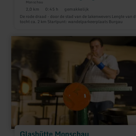
Monschau
2,0 km
0:45 h
gemakkelijk
Afstand:
Duur:
Moeilijkheidsgraad:
De rode draad - door de stad van de lakenwevers Lengte van de
tocht ca. 2 km Startpunt: wandelparkeerplaats Burgau
meer
informatie
over:
Glashütte
Monschau
Glashütte Monschau