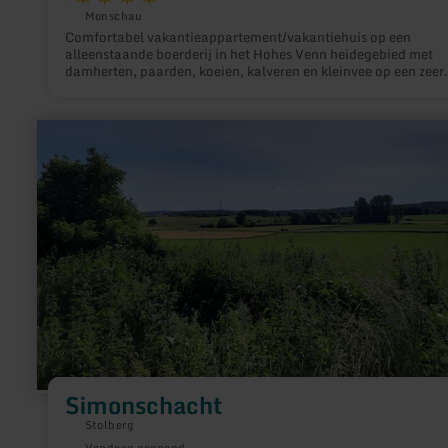
Monschau
Comfortabel vakantieappartement/vakantiehuis op een
alleenstaande boerderij in het Hohes Venn heidegebied met
damherten, paarden, koeien, kalveren en kleinvee op een zeer
rustige locatie aan de rand van het bos. Speeltuin en schuur,
zwembad, barbecuefaciliteiten, wandelen, mountainbiken, ko
en huifkartochten, paardrijden, langlaufen in de winter.
meer
informatie
over:
Simonschacht
Simonschacht
Stolberg