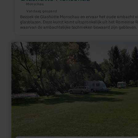
Monschau
Vandaag geopend
Bezoek de Glashütte Monschau en ervaar het oude ambacht v
glasblazen. Deze kunst komt uitspronkelijk uit het Romeinse Ri
waarvan de ambachtelijke technieken bewaard zijn gebleven.
twee glasblazers Valdemar de Sousa en Fernando Costa behe
hun ambacht meesterlijk, zoals voortvloeit uit een gloeiende
massa, bestaand uit zand, potas en kalk, door vakkundit te tr
meer
knijpen en blazen van een sprankelende pot of een mooi glas f
informatie
over:
Campingplatz
Haus
Friedenstal