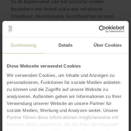
In de boekwinkel van het klooster vinden
bezoekers een breed scala aan religieuze
literatuur, devotionalia, kunstkaarten en veel
interessante feiten over het nationale park en
de Eifel. De toegang tot de kerk, het restaurant,
de kloosterwinkel en de boekhandel is
drempelvrij. De speeltuin "Die Arche" is populair
Zustimmung
Details
Über Cookies
bij kinderen.
Diese Webseite verwendet Cookies
Er zijn voldoende parkeerplaatsen voor auto's en
bussen.
Wir verwenden Cookies, um Inhalte und Anzeigen zu
personalisieren, Funktionen für soziale Medien anbieten
Reisverslag van de blogger "Der Ostwest4fale":
zu können und die Zugriffe auf unsere Website zu
"Der Ostwestf4le op weg naar abdij Mariawald
analysieren. Außerdem geben wir Informationen zu Ihrer
Verwendung unserer Website an unsere Partner für
en kasteel Hengebach
soziale Medien, Werbung und Analysen weiter. Unsere
Partner führen diese Informationen möglicherweise mit
Contact
weiteren Daten zusammen, die Sie ihnen bereitgestellt