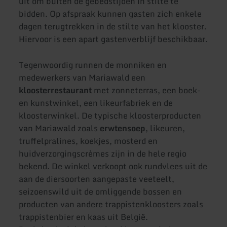
uit om buiten de gebedstijden in stilte te
bidden. Op afspraak kunnen gasten zich enkele
dagen terugtrekken in de stilte van het klooster.
Hiervoor is een apart gastenverblijf beschikbaar.
Tegenwoordig runnen de monniken en
medewerkers van Mariawald een
kloosterrestaurant
met zonneterras, een boek-
en kunstwinkel, een likeurfabriek en de
kloosterwinkel. De typische kloosterproducten
van Mariawald zoals
erwtensoep
, likeuren,
truffelpralines, koekjes, mosterd en
huidverzorgingscrèmes zijn in de hele regio
bekend. De winkel verkoopt ook rundvlees uit de
aan de diersoorten aangepaste veeteelt,
seizoenswild uit de omliggende bossen en
producten van andere trappistenkloosters zoals
trappistenbier en kaas uit België.