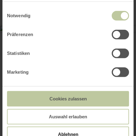
haben oder die sie im Rahmen Ihrer Nutzung der Dienste
gesammelt haben.
Einwilligungsauswahl
Notwendig
Kloster Mariawald
Präferenzen
Mariawalder Straße
52396 Heimbach
+49 2446 95060
Statistiken
E-mail
Aankomst plannen
Marketing
Op kaart weergeven
Cookies zulassen
Dit kan ook
interessant zijn
Auswahl erlauben
Ablehnen