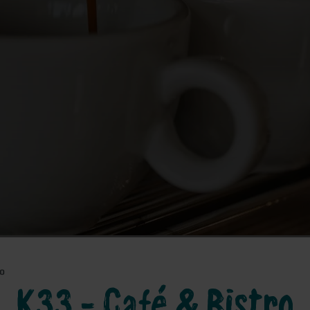
o
K33 - Café & Bistro