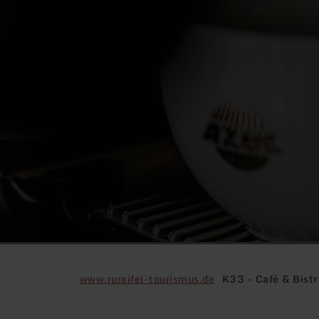
www.rureifel-tourismus.de
K33 - Café & Bistr