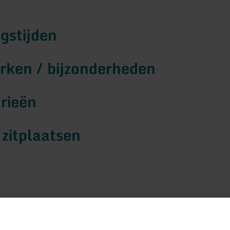
gstijden
ken / bijzonderheden
rieën
 zitplaatsen
Impressies