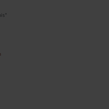
is"
n