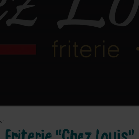
is"
Friterie "Chez Louis"