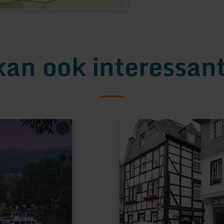
kan ook interessant
meer
informatie
over:
Schloß-
Café