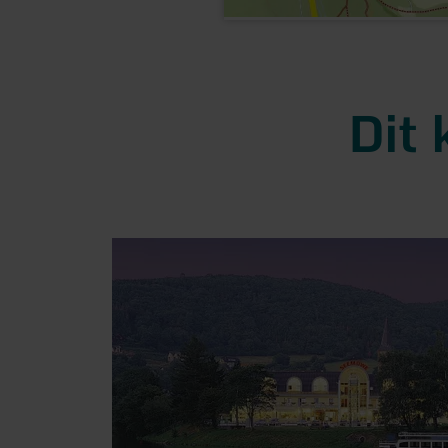
Dit 
meer
informatie
over:
Hotel-
Restaurant
Seemöwe