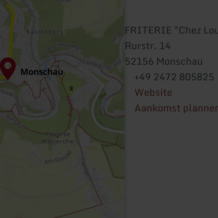
FRITERIE "Chez Lou
Rurstr. 14
52156 Monschau
+49 2472 805825
Website
Aankomst planne