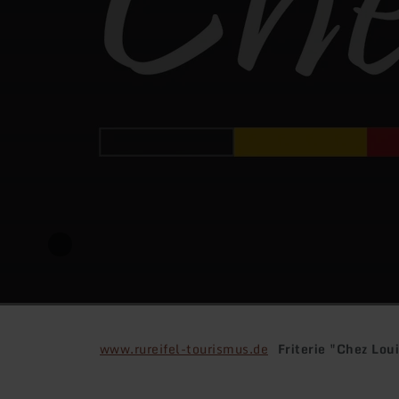
www.rureifel-tourismus.de
Friterie "Chez Lou