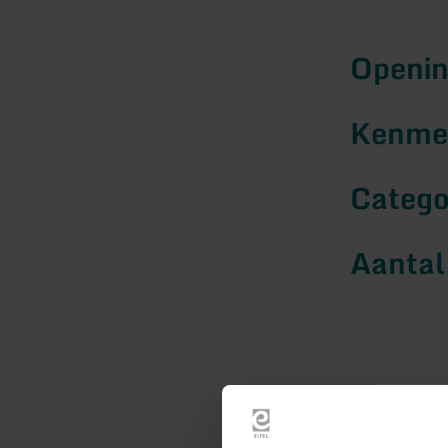
Openin
Kenmer
Catego
Aantal