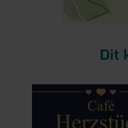
Dit 
meer
informatie
over:
Café
Herzstück