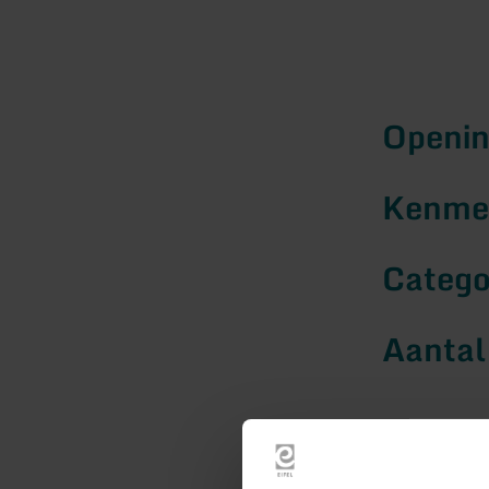
Openin
Kenmer
Catego
Aantal