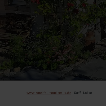
www.rureifel-tourismus.de
Café-Luise