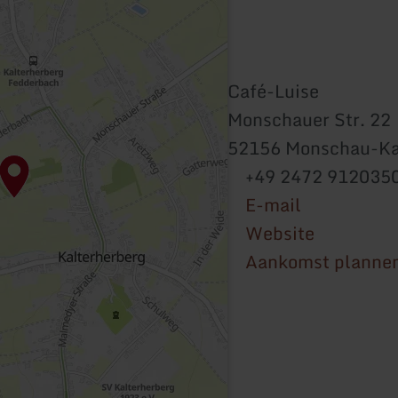
Café-Luise
Monschauer Str. 22
52156 Monschau-Ka
+49 2472 912035
E-mail
Website
Aankomst planne