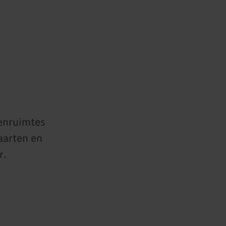
tenruimtes
aarten en
r.