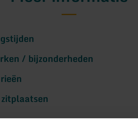
gstijden
ken / bijzonderheden
rieën
 zitplaatsen