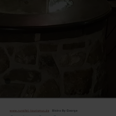
www.rureifel-tourismus.de
Bistro By George