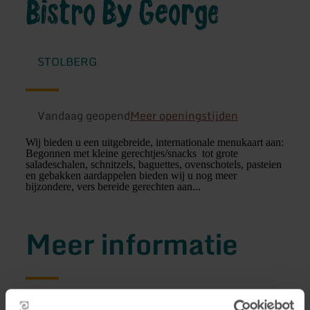
Bistro By George
STOLBERG
Vandaag geopend
Meer openingstijden
Wij bieden u een uitgebreide, internationale menukaart aan:
Begonnen met kleine gerechtjes/snacks tot grote
saladeschalen, schnitzels, baguettes, ovenschotels, pasteien
en gebakken aardappelen bieden wij u nog meer
bijzondere, vers bereide gerechten aan...
Meer informatie