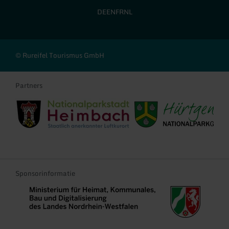
DE
EN
FR
NL
© Rureifel Tourismus GmbH
Partners
Stadt Heimbach
Gemeinde Hürtgenwald
Sponsorinformatie