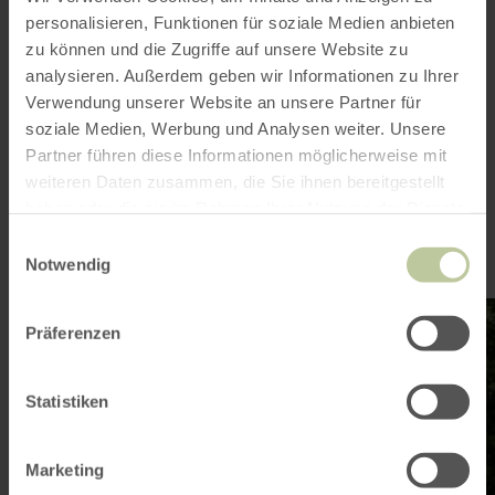
de URL
personalisieren, Funktionen für soziale Medien anbieten
zu können und die Zugriffe auf unsere Website zu
er is gewoon iets mis
analysieren. Außerdem geben wir Informationen zu Ihrer
Verwendung unserer Website an unsere Partner für
Bent u
soziale Medien, Werbung und Analysen weiter. Unsere
Partner führen diese Informationen möglicherweise mit
geïnteresseerd in
weiteren Daten zusammen, die Sie ihnen bereitgestellt
haben oder die sie im Rahmen Ihrer Nutzung der Dienste
gesammelt haben.
Einwilligungsauswahl
Notwendig
meer
me
informatie
inf
Präferenzen
over:
ove
Wandelen
Fie
Statistiken
Marketing