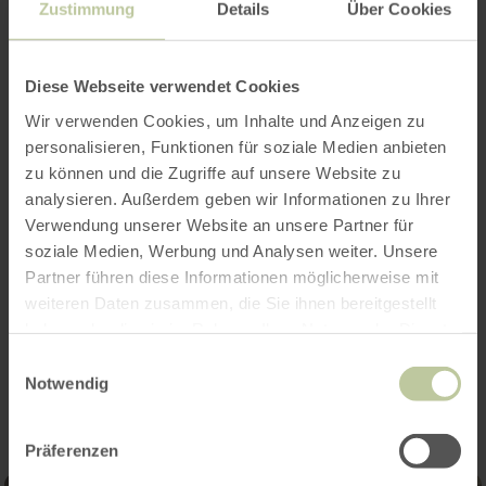
Zustimmung
Details
Über Cookies
De korte wandelingen met de Eifelverein
Diese Webseite verwendet Cookies
Strauch vinden eenmaal per maand plaats.
Wir verwenden Cookies, um Inhalte und Anzeigen zu
Verzamelpunt is het dorpsplein van Strauch.
personalisieren, Funktionen für soziale Medien anbieten
zu können und die Zugriffe auf unsere Website zu
Vertrek: 13.30 uur
analysieren. Außerdem geben wir Informationen zu Ihrer
Verwendung unserer Website an unsere Partner für
Gasten zijn van harte welkom!
soziale Medien, Werbung und Analysen weiter. Unsere
Partner führen diese Informationen möglicherweise mit
weiteren Daten zusammen, die Sie ihnen bereitgestellt
haben oder die sie im Rahmen Ihrer Nutzung der Dienste
Impressies
gesammelt haben.
Einwilligungsauswahl
Notwendig
Präferenzen