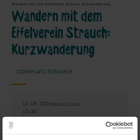
Wandern mit dem Eifelverein Strauch: Kurzwanderung
Wandern mit dem
Eifelverein Strauch:
Kurzwanderung
DORFPLATZ STRAUCH
12-08-2026
Weitere Termine
13:30
Korte wandeling met de Eifelvereniging Strauch