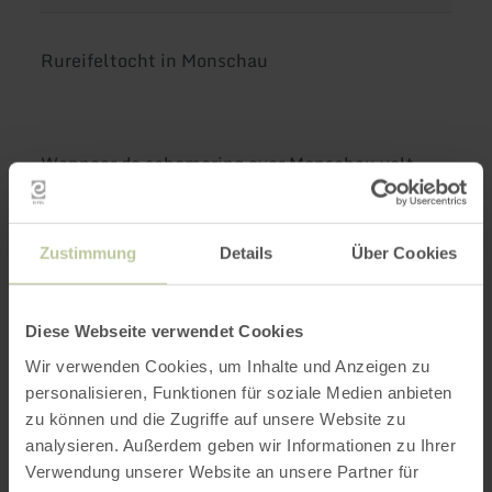
Rureifeltocht in Monschau
Wanneer de schemering over Monschau valt,
flikkert het lantaarnlicht in de straatjes - en de
nachtvorst roept: “Hoor je mensen en laat je
vertellen…” Vergezeld hem op zijn rondgang
Zustimmung
Details
Über Cookies
door de historische oude stad en luister naar
verhalen uit vervlogen tijden - eens spannend,
eens vrolijk, altijd echt Monschau. Tijdens de
Diese Webseite verwendet Cookies
kersttijd toont de stad zich van haar mooiste
Wir verwenden Cookies, um Inhalte und Anzeigen zu
kant: Lichten weerkaatsen in de vakwerkgevels,
personalisieren, Funktionen für soziale Medien anbieten
de geur van glühwein hangt in de lucht, en de
zu können und die Zugriffe auf unsere Website zu
sfeer is gewoon bijzonder. Als afsluiting wacht
analysieren. Außerdem geben wir Informationen zu Ihrer
er een warme glühwein - perfect om de avond
Verwendung unserer Website an unsere Partner für