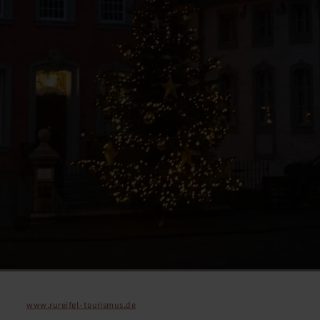
www.rureifel-tourismus.de