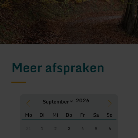
Meer afspraken
Mo
Di
Mi
Do
Fr
Sa
So
31
1
2
3
4
5
6