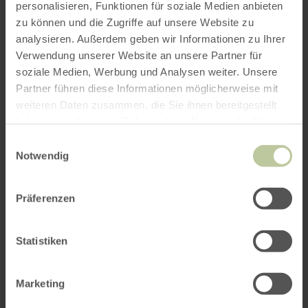
personalisieren, Funktionen für soziale Medien anbieten
zu können und die Zugriffe auf unsere Website zu
Ranger thema tour: Avondstemming in het bos
analysieren. Außerdem geben wir Informationen zu Ihrer
Verwendung unserer Website an unsere Partner für
soziale Medien, Werbung und Analysen weiter. Unsere
Partner führen diese Informationen möglicherweise mit
Als het stil wordt in het bos, kun je met een
weiteren Daten zusammen, die Sie ihnen bereitgestellt
beetje geluk brullende herten horen bronzen op
haben oder die sie im Rahmen Ihrer Nutzung der Dienste
deze gemakkelijke wandeling. Geschikt voor
gesammelt haben.
kinderwagens.
Einwilligungsauswahl
Notwendig
Duur: 3-4 uur
Präferenzen
Tijd: 17:00
Kosten: gratis
Statistiken
Trefpunt: parkeerplaats klooster Mariawald
Tel.: 02444. 9510 0
Marketing
E-mail: info@nationalpark-eifel.de