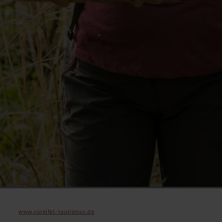
www.rureifel-tourismus.de