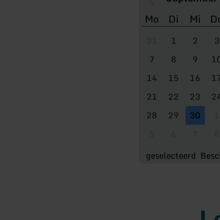
Mo
Di
Mi
D
31
1
2
3
7
8
9
1
14
15
16
1
21
22
23
2
28
29
30
1
5
6
7
8
geselecteerd
Besc
L