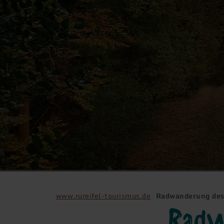
www.rureifel-tourismus.de
Radwanderung des 
Radwa