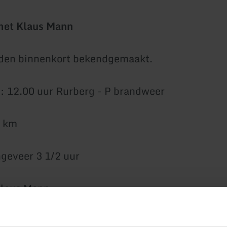
 met Klaus Mann
rden binnenkort bekendgemaakt.
 12.00 uur Rurberg - P brandweer
0 km
ngeveer 3 1/2 uur
Klaus Mann
 van harte welkom.