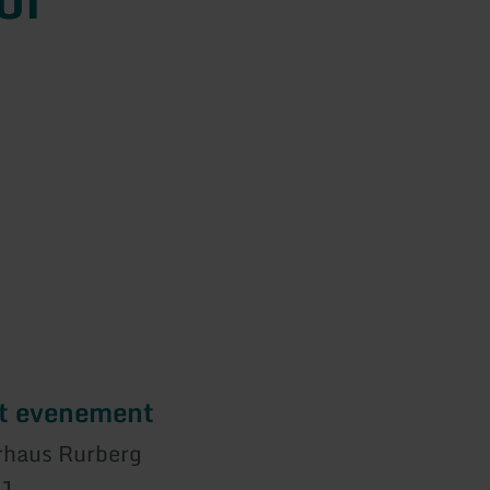
et evenement
rhaus Rurberg
11