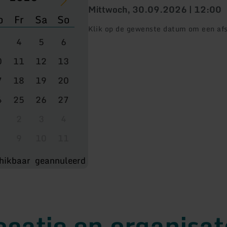
Mittwoch, 30.09.2026 | 12:00
o
Fr
Sa
So
Klik op de gewenste datum om een afs
4
5
6
0
11
12
13
7
18
19
20
4
25
26
27
2
3
4
9
10
11
hikbaar
geannuleerd
ocatie en organisat