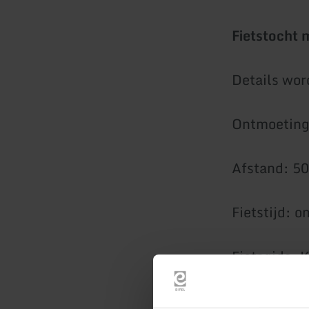
Fietstocht
Details wo
Ontmoeting:
Afstand: 5
Fietstijd: o
Fietsgids: 
Gasten zijn