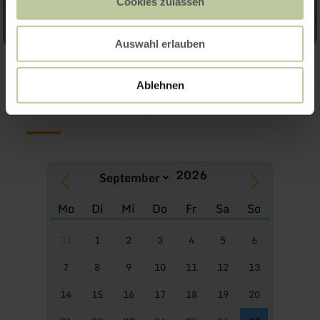
Cookies zulassen
Auswahl erlauben
Meer afspraken
Ablehnen
Mo
Di
Mi
Do
Fr
Sa
So
31
1
2
3
4
5
6
7
8
9
10
11
12
13
14
15
16
17
18
19
20