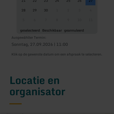
21
22
23
24
25
26
27
28
29
30
1
2
3
4
5
6
7
8
9
10
11
geselecteerd
Beschikbaar
geannuleerd
Ausgewählter Termin:
Sonntag, 27.09.2026 | 11:00
Klik op de gewenste datum om een afspraak te selecteren.
Locatie en
organisator