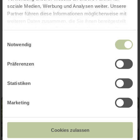
ongetwijfeld alle bezoekers vermaken! Wees
soziale Medien, Werbung und Analysen weiter. Unsere
erbij!
Partner führen diese Informationen möglicherweise mit
weiteren Daten zusammen, die Sie ihnen bereitgestellt
Wij kijken uit naar uw bezoek!
haben oder die sie im Rahmen Ihrer Nutzung der Dienste
gesammelt haben.
Einwilligungsauswahl
De toegang is zoals altijd gratis.
Notwendig
Impressies
Präferenzen
Statistiken
Marketing
Cookies zulassen