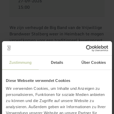
27-09-2026
15:00
We zijn verheugd de Big Band van de Vrijwillige
Brandweer Stolberg weer in Heimbach te mogen
verwelkomen voor een traditioneel kuurconcert.
Het veelzijdige repertoire zal ongetwijfeld alle
bezoekers enthousiasmeren! Wees erbij! We
kijken uit naar uw bezoek! De toegang is zoals
Zustimmung
Details
Über Cookies
altijd gratis.
Diese Webseite verwendet Cookies
Wij zijn verheugd om de Big Band van de
Wir verwenden Cookies, um Inhalte und Anzeigen zu
personalisieren, Funktionen für soziale Medien anbieten
Vrijwillige Brandweer Stolberg weer in
zu können und die Zugriffe auf unsere Website zu
Heimbach te verwelkomen voor een traditioneel
analysieren. Außerdem geben wir Informationen zu Ihrer
kuurconcert. Het veelzijdige repertoire zal
Verwendung unserer Website an unsere Partner für