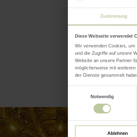
Voorafgaand
Zustimmung
de kerk van
van Eifelkl
Diese Webseite verwendet 
Wir verwenden Cookies, um I
und die Zugriffe auf unsere 
Website an unsere Partner fü
möglicherweise mit weiteren
der Dienste gesammelt habe
Einwilligungsauswahl
Notwendig
Ablehnen