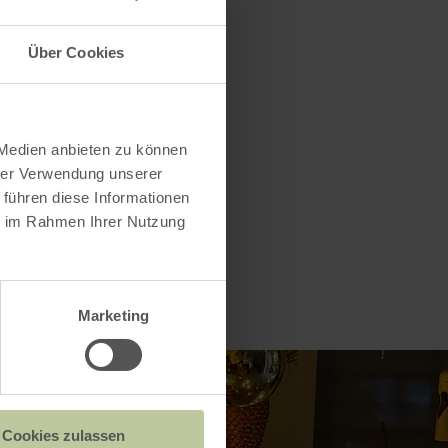
uiden door
Über Cookies
muzikanten
 Medien anbieten zu können
hrer Verwendung unserer
 führen diese Informationen
ie im Rahmen Ihrer Nutzung
Marketing
Cookies zulassen