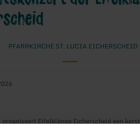
rscheid
PFARRKIRCHE ST. LUCIA EICHERSCHEID
2026
l organiseert Eifelklänge Eicherscheid een kers