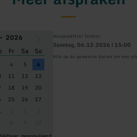
Ausgewählter Termin:
Sonntag, 06.12.2026 | 15:00
o
Fr
Sa
So
Klik op de gewenste datum om een afs
4
5
6
0
11
12
13
7
18
19
20
4
25
26
27
1
1
2
3
8
9
10
hikbaar
geannuleerd