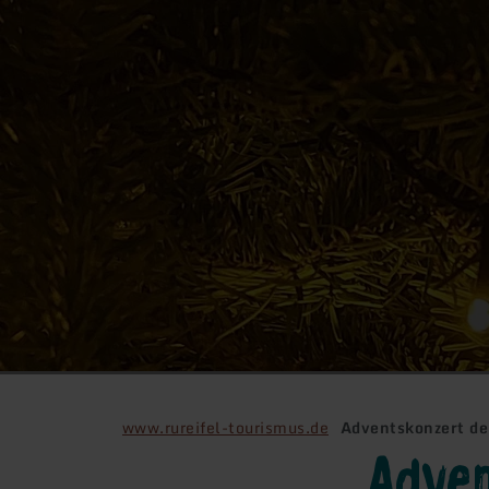
www.rureifel-tourismus.de
Adventskonzert de
Adven