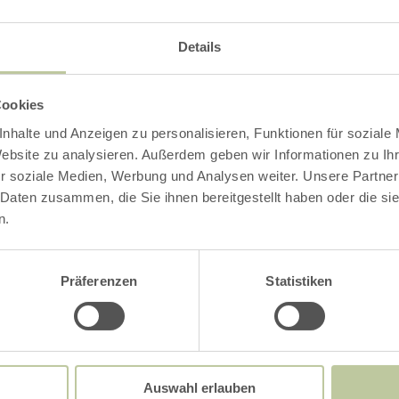
 aan Kerstmis klinken de traditionele kerstgel
Details
 St. Lucia. Met hun adventsconcert creëren de 
änge een moment van bezinning en pauze.
Cookies
nhalte und Anzeigen zu personalisieren, Funktionen für soziale
Website zu analysieren. Außerdem geben wir Informationen zu I
r soziale Medien, Werbung und Analysen weiter. Unsere Partner
Impressies
 Daten zusammen, die Sie ihnen bereitgestellt haben oder die s
n.
Präferenzen
Statistiken
Auswahl erlauben