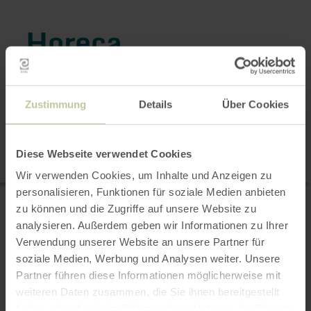
Horeca
Zustimmung
Details
Über Cookies
2 resultaten
Kaart
Diese Webseite verwendet Cookies
Wir verwenden Cookies, um Inhalte und Anzeigen zu
personalisieren, Funktionen für soziale Medien anbieten
Lauterbachs
meer
zu können und die Zugriffe auf unsere Website zu
informatie
Mühlenrestaurant
over:
analysieren. Außerdem geben wir Informationen zu Ihrer
MahlundWerk
Lauterbachs
Verwendung unserer Website an unsere Partner für
Mühlenrestaurant
Kreuzau
MahlundWerk
soziale Medien, Werbung und Analysen weiter. Unsere
Vandaag geopend
Partner führen diese Informationen möglicherweise mit
Kom en bezoek ons nieuwe
Mühlenrestaurant MAHLUNDWERK in
weiteren Daten zusammen, die Sie ihnen bereitgestellt
Kreuzau. Übersetzt mit DeepL Translate
haben oder die sie im Rahmen Ihrer Nutzung der Dienste