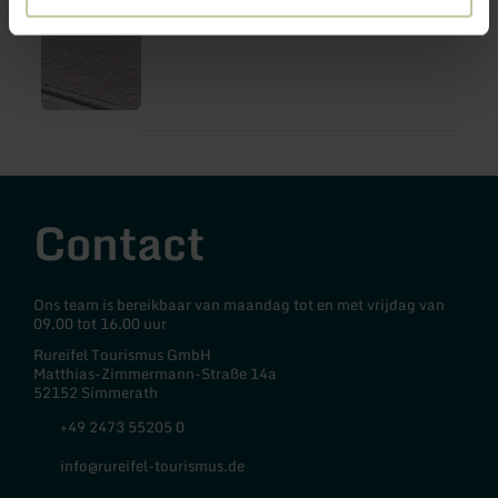
Contact
Ons team is bereikbaar van maandag tot en met vrijdag van
09.00 tot 16.00 uur
Rureifel Tourismus GmbH
Matthias-Zimmermann-Straße 14a
52152 Simmerath
+49 2473 55205 0
info@rureifel-tourismus.de