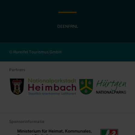
DE
EN
FR
NL
© Rureifel Tourismus GmbH
Partners
Stadt Heimbach
Gemeinde Hürtgenwald
Sponsorinformatie