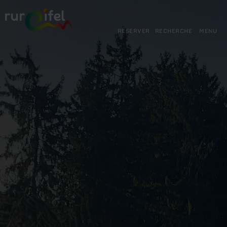
Retour
Aller au contenu principal
Aller à la recherche
Aller à la navigation principa
Aller au pied de page
à
la
RÉSERVER
RECHERCHE
MENU
page
d'accueil