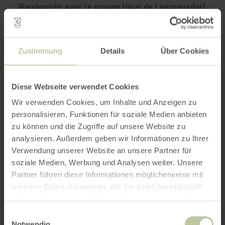
Randonnée avec le groupe local de Lammersdorf
de l'Association de l'Eifel
Zustimmung
Details
Über Cookies
Randonnée de l'après-midi : La bruyère de
Drover est en fleurs
Diese Webseite verwendet Cookies
Wir verwenden Cookies, um Inhalte und Anzeigen zu
Longueur : environ 8 km
personalisieren, Funktionen für soziale Medien anbieten
zu können und die Zugriffe auf unsere Website zu
Départ de Lammersdorf/ Auberge de grillade :
analysieren. Außerdem geben wir Informationen zu Ihrer
13h00 (28 km ; participation aux frais de 3,20 €)
Verwendung unserer Website an unsere Partner für
soziale Medien, Werbung und Analysen weiter. Unsere
Itinéraire : Un circuit varié à travers la bruyère
Partner führen diese Informationen möglicherweise mit
en fleurs de Drover
weiteren Daten zusammen, die Sie ihnen bereitgestellt
haben oder die sie im Rahmen Ihrer Nutzung der Dienste
Possibilité de se restaurer après la randonnée.
gesammelt haben.
Einwilligungsauswahl
Notwendig