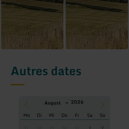
Autres dates
Mo
Di
Mi
Do
Fr
Sa
So
27
28
29
30
31
1
2