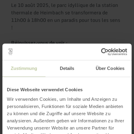
Le 10 août 2025, le parc idyllique de la station
thermale de Heimbach se transformera de
11h00 à 18h00 en un paradis pour tous les sens
!
Réjouissez-vous de voir :
Artisanat d'art & design
Délices régionaux & spécialités
Zustimmung
Details
Über Cookies
Boissons rafraîchissantes
Pièces uniques créatives
Diese Webseite verwendet Cookies
Une atmosphère unique dans un cadre de
Wir verwenden Cookies, um Inhalte und Anzeigen zu
verdure
personalisieren, Funktionen für soziale Medien anbieten
zu können und die Zugriffe auf unsere Website zu
Avec de nombreux exposants et des temps forts
analysieren. Außerdem geben wir Informationen zu Ihrer
culinaires, ce dimanche sera un plaisir pour
Verwendung unserer Website an unsere Partner für