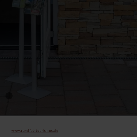
www.rureifel-tourismus.de