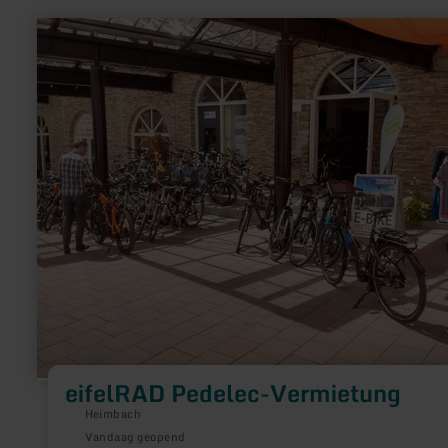
meer
informatie
over:
eifelRAD
Pedelec-
Vermietung
eifelRAD Pedelec-Vermietung
Heimbach
Vandaag geopend