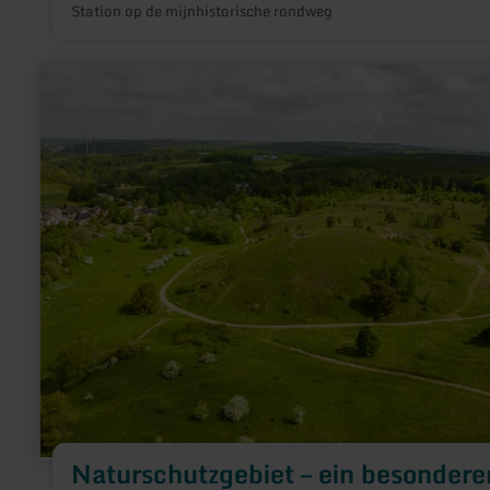
Station op de mijnhistorische rondweg
meer
informatie
over:
Naturschutzgebiet
–
ein
besonderer
Lebensraum
Naturschutzgebiet – ein besondere