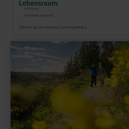
Lebensraum
Stolberg
Vandaag geopend
Station op de rondweg Schlangenberg
meer
informatie
over:
Junkershammer
–
wo
Eisen
Funken
schlug