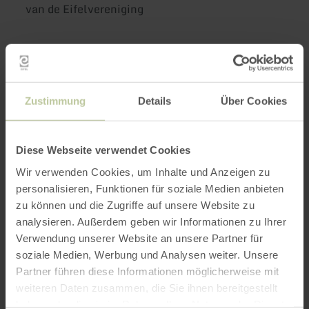
van de Eifelvereniging
Wandeling: Rondom het Büttgenbacher Meer
Zustimmung
Details
Über Cookies
Lengte: ca. 11 km
Vertrek: 13 uur, Dorpsplein Strauch
Diese Webseite verwendet Cookies
Wir verwenden Cookies, um Inhalte und Anzeigen zu
personalisieren, Funktionen für soziale Medien anbieten
Wijzigingen in het wandelprogramma
zu können und die Zugriffe auf unsere Website zu
voorbehouden. Voor rugzakvoeding moet in ieder
analysieren. Außerdem geben wir Informationen zu Ihrer
geval worden gezorgd. Gasten zijn van harte
Verwendung unserer Website an unsere Partner für
welkom. Alle leden van de Eifelvereniging,
soziale Medien, Werbung und Analysen weiter. Unsere
inclusief de wandelgeleiders en -leidsters van
Partner führen diese Informationen möglicherweise mit
de Eifelvereniging, zijn bij alle statutair
weiteren Daten zusammen, die Sie ihnen bereitgestellt
georganiseerde evenementen
haben oder die sie im Rahmen Ihrer Nutzung der Dienste