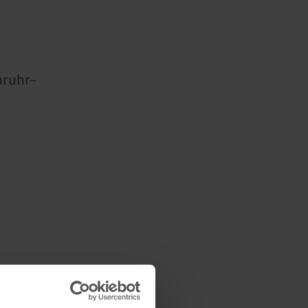
nruhr–