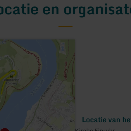
ocatie en organisat
Locatie van h
Kirche Einruhr