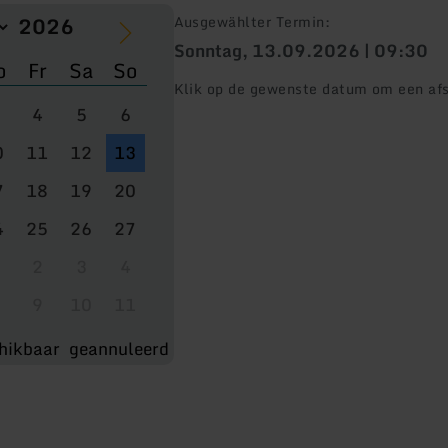
Ausgewählter Termin:
Sonntag, 13.09.2026 | 09:30
o
Fr
Sa
So
Klik op de gewenste datum om een afs
4
5
6
0
11
12
13
7
18
19
20
4
25
26
27
2
3
4
9
10
11
hikbaar
geannuleerd