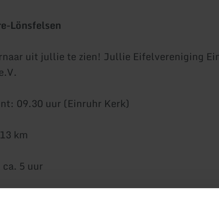
re-Lönsfelsen
naar uit jullie te zien! Jullie Eifelvereniging Ei
e.V.
t: 09.30 uur (Einruhr Kerk)
 13 km
 ca. 5 uur
 gemiddeld