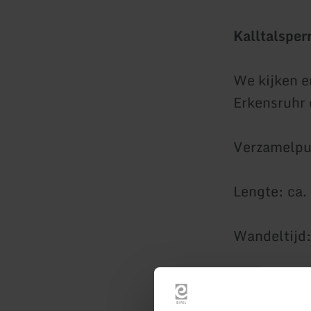
Kalltalsper
We kijken er
Erkensruhr 
Verzamelpun
Lengte: ca.
Wandeltijd:
Vereisten: