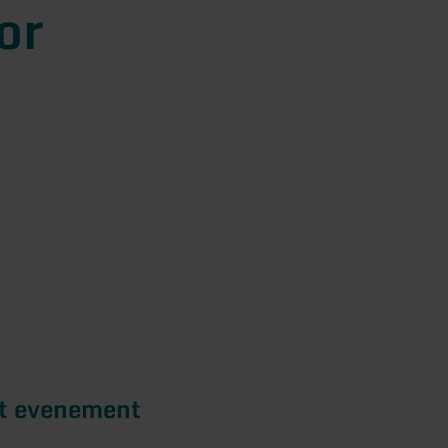
or
et evenement