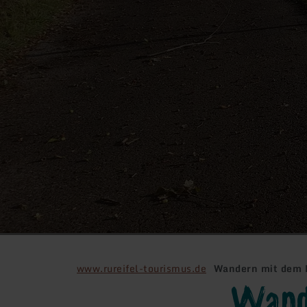
www.rureifel-tourismus.de
Wandern mit dem E
Wande