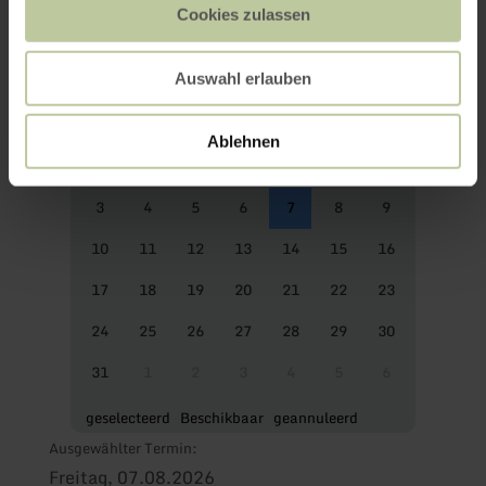
Cookies zulassen
Auswahl erlauben
Mo
Di
Mi
Do
Fr
Sa
So
Ablehnen
27
28
29
30
31
1
2
3
4
5
6
7
8
9
10
11
12
13
14
15
16
17
18
19
20
21
22
23
24
25
26
27
28
29
30
31
1
2
3
4
5
6
geselecteerd
Beschikbaar
geannuleerd
Ausgewählter Termin:
Freitag, 07.08.2026