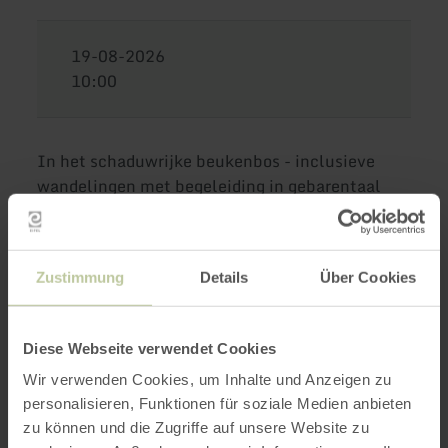
19-08-2026
10:00
In het schaduwrijke beukenbos - inclusieve
wandelingen met begeleiding in gebarentaal
Ervaar het schaduwrijke beukenbos in de zomer
Zustimmung
Details
Über Cookies
en ontdek wat dit bos zo bijzonder maakt.
Diese Webseite verwendet Cookies
Niet geschikt voor rolstoelen!
Wir verwenden Cookies, um Inhalte und Anzeigen zu
Samen met de afdeling voor
personalisieren, Funktionen für soziale Medien anbieten
zu können und die Zugriffe auf unsere Website zu
doven/slechthorenden van de vereniging LVR