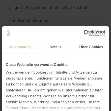
de grote BurgZomer-finale op het kasteel
met Dennis Kleimann
Ingang vanaf 16:30 uur
Start: 18:00 - 21:30 uur
Plaats: Kasteel Monschau
Zustimmung
Details
Über Cookies
VVK 29,90 €
AK 33 €
Diese Webseite verwendet Cookies
Tickets & Programma
Wir verwenden Cookies, um Inhalte und Anzeigen zu
www.eventim.de
personalisieren, Funktionen für soziale Medien anbieten
www.kölnticket.de
zu können und die Zugriffe auf unsere Website zu
www.ticket-regional.de
analysieren. Außerdem geben wir Informationen zu Ihrer
info@monschau-festival.de
Verwendung unserer Website an unsere Partner für
soziale Medien, Werbung und Analysen weiter. Unsere
Parkeermogelijkheden
Partner führen diese Informationen möglicherweise mit