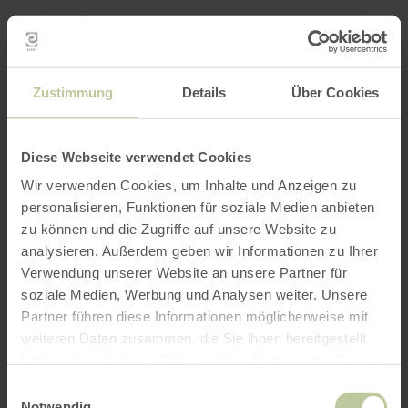
Mei
Stan
loka
Ort suchen
Filter öffnen
INTERAKTIVE KARTE
Zustimmung
Details
Über Cookies
Diese Webseite verwendet Cookies
Wir verwenden Cookies, um Inhalte und Anzeigen zu
personalisieren, Funktionen für soziale Medien anbieten
zu können und die Zugriffe auf unsere Website zu
analysieren. Außerdem geben wir Informationen zu Ihrer
Verwendung unserer Website an unsere Partner für
soziale Medien, Werbung und Analysen weiter. Unsere
Partner führen diese Informationen möglicherweise mit
weiteren Daten zusammen, die Sie ihnen bereitgestellt
haben oder die sie im Rahmen Ihrer Nutzung der Dienste
gesammelt haben.
Einwilligungsauswahl
Notwendig