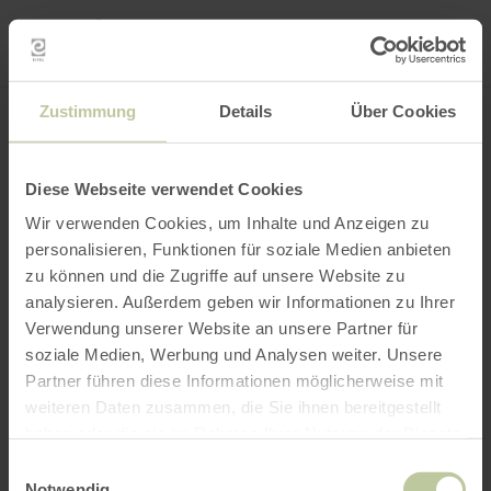
Mei
Stan
loka
Ort suchen
Filter öffnen
INTERAKTIVE KARTE
Zustimmung
Details
Über Cookies
Diese Webseite verwendet Cookies
Wir verwenden Cookies, um Inhalte und Anzeigen zu
personalisieren, Funktionen für soziale Medien anbieten
zu können und die Zugriffe auf unsere Website zu
analysieren. Außerdem geben wir Informationen zu Ihrer
Verwendung unserer Website an unsere Partner für
soziale Medien, Werbung und Analysen weiter. Unsere
Partner führen diese Informationen möglicherweise mit
weiteren Daten zusammen, die Sie ihnen bereitgestellt
haben oder die sie im Rahmen Ihrer Nutzung der Dienste
gesammelt haben.
Einwilligungsauswahl
Notwendig