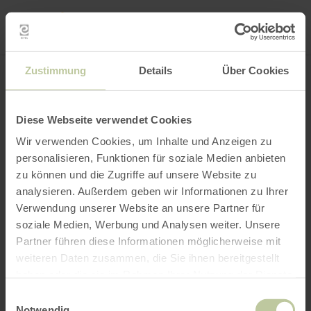
Mei
Stan
loka
Ort suchen
Filter öffnen
INTERAKTIVE KARTE
Zustimmung
Details
Über Cookies
Diese Webseite verwendet Cookies
Wir verwenden Cookies, um Inhalte und Anzeigen zu
personalisieren, Funktionen für soziale Medien anbieten
zu können und die Zugriffe auf unsere Website zu
analysieren. Außerdem geben wir Informationen zu Ihrer
Verwendung unserer Website an unsere Partner für
soziale Medien, Werbung und Analysen weiter. Unsere
Partner führen diese Informationen möglicherweise mit
weiteren Daten zusammen, die Sie ihnen bereitgestellt
haben oder die sie im Rahmen Ihrer Nutzung der Dienste
gesammelt haben.
Einwilligungsauswahl
Notwendig