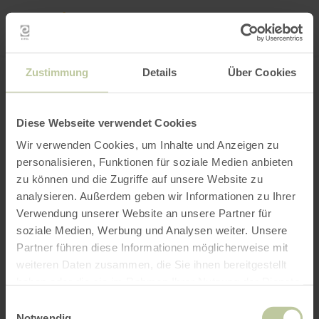
Mijn
loca
bepa
Plaats zoeken
Filter openen
INTERACTIEVE KAART
Zustimmung
Details
Über Cookies
Diese Webseite verwendet Cookies
Wir verwenden Cookies, um Inhalte und Anzeigen zu
personalisieren, Funktionen für soziale Medien anbieten
zu können und die Zugriffe auf unsere Website zu
analysieren. Außerdem geben wir Informationen zu Ihrer
Verwendung unserer Website an unsere Partner für
soziale Medien, Werbung und Analysen weiter. Unsere
Partner führen diese Informationen möglicherweise mit
weiteren Daten zusammen, die Sie ihnen bereitgestellt
haben oder die sie im Rahmen Ihrer Nutzung der Dienste
gesammelt haben.
Einwilligungsauswahl
Notwendig