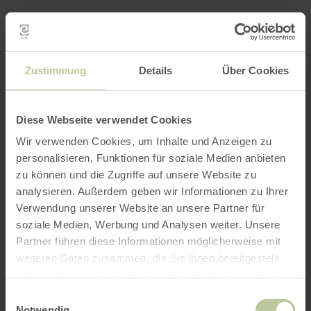
Mijn
loca
bepa
Plaats zoeken
Filter openen
INTERACTIEVE KAART
Zustimmung
Details
Über Cookies
Diese Webseite verwendet Cookies
Wir verwenden Cookies, um Inhalte und Anzeigen zu
personalisieren, Funktionen für soziale Medien anbieten
zu können und die Zugriffe auf unsere Website zu
analysieren. Außerdem geben wir Informationen zu Ihrer
Verwendung unserer Website an unsere Partner für
soziale Medien, Werbung und Analysen weiter. Unsere
Partner führen diese Informationen möglicherweise mit
weiteren Daten zusammen, die Sie ihnen bereitgestellt
haben oder die sie im Rahmen Ihrer Nutzung der Dienste
gesammelt haben.
Einwilligungsauswahl
Notwendig