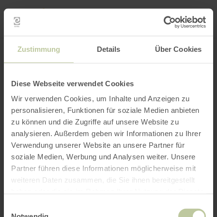
Mijn
loca
bepa
Plaats zoeken
Filter openen
INTERACTIEVE KAART
Zustimmung
Details
Über Cookies
Diese Webseite verwendet Cookies
Wir verwenden Cookies, um Inhalte und Anzeigen zu
personalisieren, Funktionen für soziale Medien anbieten
zu können und die Zugriffe auf unsere Website zu
analysieren. Außerdem geben wir Informationen zu Ihrer
Verwendung unserer Website an unsere Partner für
soziale Medien, Werbung und Analysen weiter. Unsere
Partner führen diese Informationen möglicherweise mit
weiteren Daten zusammen, die Sie ihnen bereitgestellt
haben oder die sie im Rahmen Ihrer Nutzung der Dienste
gesammelt haben.
Einwilligungsauswahl
Notwendig